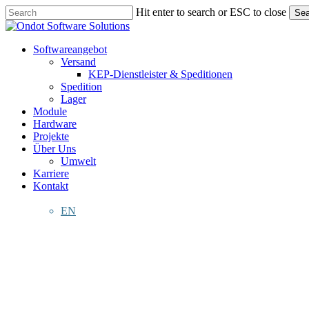
Skip
Hit enter to search or ESC to close
Sea
to
Close
main
Search
content
Menu
Softwareangebot
Versand
KEP-Dienstleister & Speditionen
Spedition
Lager
Module
Hardware
Projekte
Über Uns
Umwelt
Karriere
Kontakt
AT
EN